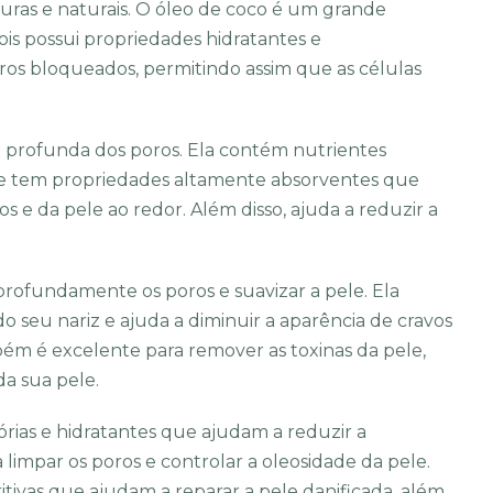
eguras e naturais. O óleo de coco é um grande
ois possui propriedades hidratantes e
poros bloqueados, permitindo assim que as células
a profunda dos poros. Ela contém nutrientes
l e tem propriedades altamente absorventes que
s e da pele ao redor. Além disso, ajuda a reduzir a
profundamente os poros e suavizar a pele. Ela
 seu nariz e ajuda a diminuir a aparência de cravos
bém é excelente para remover as toxinas da pele,
da sua pele.
órias e hidratantes que ajudam a reduzir a
limpar os poros e controlar a oleosidade da pele.
ivas que ajudam a reparar a pele danificada, além