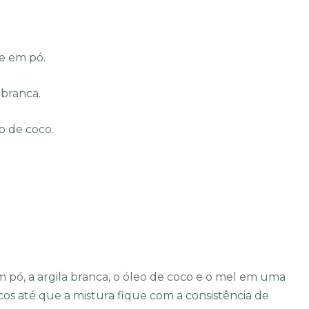
te em pó.
 branca.
o de coco.
 pó, a argila branca, o óleo de coco e o mel em uma
cos até que a mistura fique com a consistência de