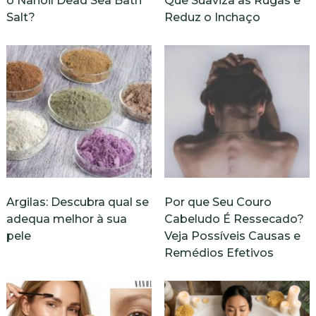
o Nanoil Dead Sea Bath
Que Suaviza as Rugas e
Salt?
Reduz o Inchaço
Argilas: Descubra qual se
Por que Seu Couro
adequa melhor à sua
Cabeludo É Ressecado?
pele
Veja Possíveis Causas e
Remédios Efetivos