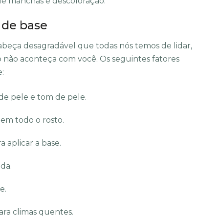
 de manchas e descoloração.
 de base
abeça desagradável que todas nós temos de lidar,
o não aconteça com você. Os seguintes fatores
e:
 de pele e tom de pele.
em todo o rosto.
 aplicar a base.
da.
e.
ara climas quentes.