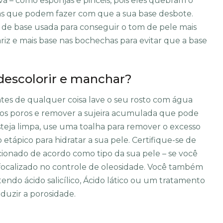
a – como esponjas e pincéis, pois eles quebram o
s que podem fazer com que a sua base desbote.
de base usada para conseguir o tom de pele mais
iz e mais base nas bochechas para evitar que a base
 descolorir e manchar?
ntes de qualquer coisa lave o seu rosto com água
 os poros e remover a sujeira acumulada que pode
teja limpa, use uma toalha para remover o excesso
etápico para hidratar a sua pele. Certifique-se de
cionado de acordo como tipo da sua pele – se você
 focalizado no controle de oleosidade. Você também
ndo ácido salicílico, Ácido lático ou um tratamento
duzir a porosidade.