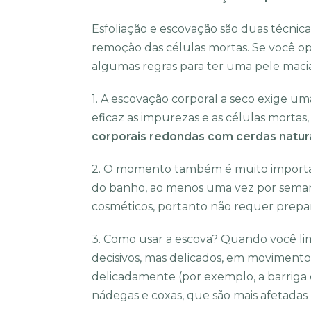
Esfoliação e escovação são duas técnic
remoção das células mortas. Se você op
algumas regras para ter uma pele macia
1. A escovação corporal a seco exige u
eficaz as impurezas e as células mortas, e
corporais redondas com cerdas natura
2. O momento também é muito important
do banho, ao menos uma vez por semana. 
cosméticos, portanto não requer prepa
3. Como usar a escova? Quando você l
decisivos, mas delicados, em movimentos
delicadamente (por exemplo, a barriga e
nádegas e coxas, que são mais afetadas p